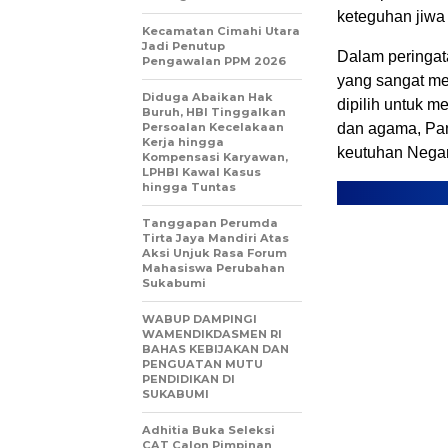
keteguhan jiwa
Kecamatan Cimahi Utara
Jadi Penutup
Dalam peringat
Pengawalan PPM 2026
yang sangat me
Diduga Abaikan Hak
dipilih untuk 
Buruh, HBI Tinggalkan
Persoalan Kecelakaan
dan agama, Pan
Kerja hingga
keutuhan Negar
Kompensasi Karyawan,
LPHBI Kawal Kasus
hingga Tuntas
Tanggapan Perumda
Tirta Jaya Mandiri Atas
Aksi Unjuk Rasa Forum
Mahasiswa Perubahan
Sukabumi
WABUP DAMPINGI
WAMENDIKDASMEN RI
BAHAS KEBIJAKAN DAN
PENGUATAN MUTU
PENDIDIKAN DI
SUKABUMI
Adhitia Buka Seleksi
CAT Calon Pimpinan