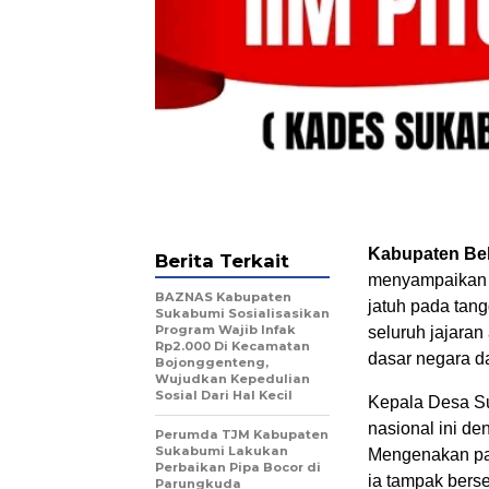
Kabupaten Be
Berita Terkait
menyampaikan u
BAZNAS Kabupaten
jatuh pada tan
Sukabumi Sosialisasikan
Program Wajib Infak
seluruh jajaran
Rp2.000 Di Kecamatan
dasar negara d
Bojonggenteng,
Wujudkan Kepedulian
Sosial Dari Hal Kecil
Kepala Desa Su
nasional ini d
Perumda TJM Kabupaten
Sukabumi Lakukan
Mengenakan pak
Perbaikan Pipa Bocor di
ia tampak bers
Parungkuda