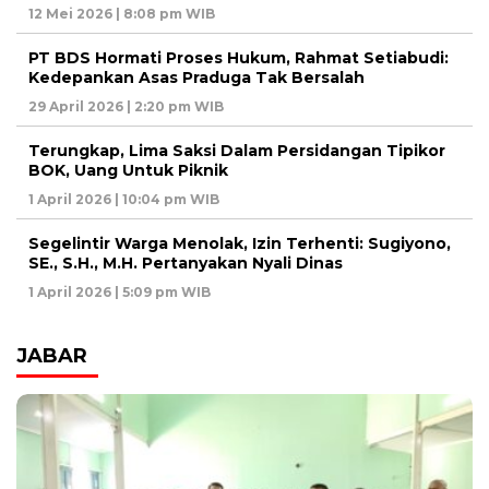
12 Mei 2026 | 8:08 pm WIB
PT BDS Hormati Proses Hukum, Rahmat Setiabudi:
Kedepankan Asas Praduga Tak Bersalah
29 April 2026 | 2:20 pm WIB
Terungkap, Lima Saksi Dalam Persidangan Tipikor
BOK, Uang Untuk Piknik
1 April 2026 | 10:04 pm WIB
Segelintir Warga Menolak, Izin Terhenti: Sugiyono,
SE., S.H., M.H. Pertanyakan Nyali Dinas
1 April 2026 | 5:09 pm WIB
JABAR