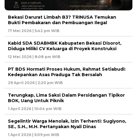
Bekasi Darurat Limbah B3? TRINUSA Temukan
Bukti Pembakaran dan Pembuangan Ilegal
17 Mei 2026 | 5:42 pm WIB
Kabid SDA SDABMBK Kabupaten Bekasi Disorot,
Diduga Miliki CV Keluarga di Proyek Konstruksi
12 Mei 2026 | 8:08 pm WIB
PT BDS Hormati Proses Hukum, Rahmat Setiabudi:
Kedepankan Asas Praduga Tak Bersalah
29 April 2026 | 2:20 pm WIB
Terungkap, Lima Saksi Dalam Persidangan Tipikor
BOK, Uang Untuk Piknik
1 April 2026 | 10:04 pm WIB
Segelintir Warga Menolak, Izin Terhenti: Sugiyono,
SE., S.H., M.H. Pertanyakan Nyali Dinas
1 April 2026 | 5:09 pm WIB