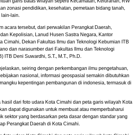
entuan garis batas wilayah seperti Kecamatan, Kelurahan, RW
an zonasi pendidikan, kesehatan, pemetaan bidang tanah,
lain-lain.
m acara tersebut, dari perwakilan Perangkat Daerah,
 dan Kepolisian, Lanud Husen Sastra Negara, Kantor
a Cimahi, Dekan Fakultas Ilmu dan Teknologi Kebumian ITB
lano dan narasumber dari Fakultas Ilmu dan Teknologi
 ITB Deni Suwardhi, S.T., M.T., Ph.D.
njelaskan, seiring dengan perkembangan ilmu pengetahuan,
kebijakan nasional, informasi geospasial semakin dibutuhkan
emangku kepentingan pembangunan di indonesia, termasuk di
hasil dari foto udara Kota Cimahi dan peta garis wilayah Kota
kan dapat digunakan untuk membuat atau memperbaharui
tik sektor yang berdasarkan peta dasar dengan standar yang
iap Perangkat Daerah di Kota Cimahi.