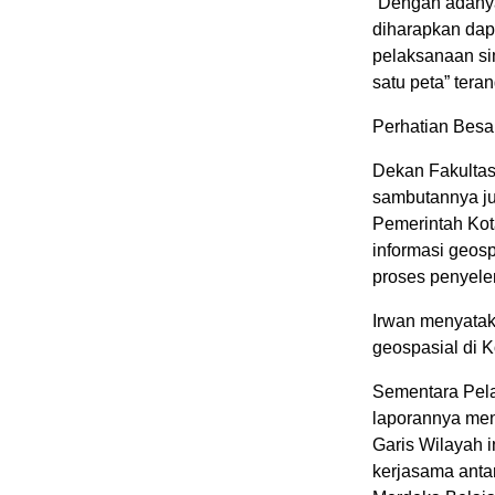
“Dengan adanya
diharapkan da
pelaksanaan si
satu peta” teran
Perhatian Besa
Dekan Fakultas
sambutannya ju
Pemerintah Kot
informasi geos
proses penyel
Irwan menyata
geospasial di 
Sementara Pela
laporannya men
Garis Wilayah 
kerjasama ant