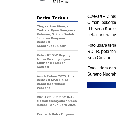
5014 views
CIMAHI
– Dina
Berita Terkait
Cimahi bekerja
Tingkatkan Kinerja
ITB serta Kant
Terbaik, Ryan Soeryana
Kahman, S. Kom Duduki
peta garis wila
Jabatan Pimpinan
Redaksi
Foto udara ter
Kabarnusa24.com
RDTR, peta tem
Ketua RT/RW Bojong
Kota Cimahi.
Murni Dukung Kejari
Cibinong Tangani
Korupsi
Foto Udara dan 
Suratno Nugrah
Awali Tahun 2025, Tim
Redaksi MSN Gelar
Rapat Koordinasi
Perdana
DPC APMIKIMMDO Kota
Medan Merayakan Open
House Tahun Baru 2025
Cerita di Balik Dugaan