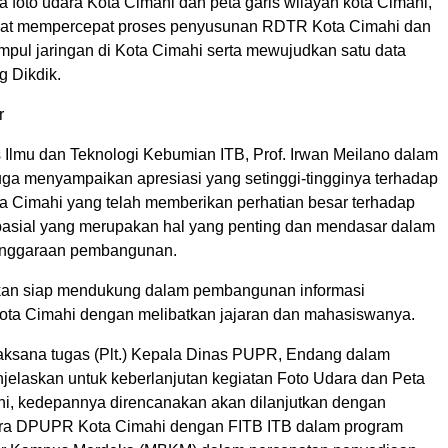
 foto udara Kota Cimahi dan peta garis wilayah kota Cimahi,
pat mempercepat proses penyusunan RDTR Kota Cimahi dan
mpul jaringan di Kota Cimahi serta mewujudkan satu data
g Dikdik.
r
 Ilmu dan Teknologi Kebumian ITB, Prof. Irwan Meilano dalam
ga menyampaikan apresiasi yang setinggi-tingginya terhadap
a Cimahi yang telah memberikan perhatian besar terhadap
pasial yang merupakan hal yang penting dan mendasar dalam
enggaraan pembangunan.
kan siap mendukung dalam pembangunan informasi
Kota Cimahi dengan melibatkan jajaran dan mahasiswanya.
ksana tugas (Plt.) Kepala Dinas PUPR, Endang dalam
jelaskan untuk keberlanjutan kegiatan Foto Udara dan Peta
ini, kedepannya direncanakan akan dilanjutkan dengan
ara DPUPR Kota Cimahi dengan FITB ITB dalam program