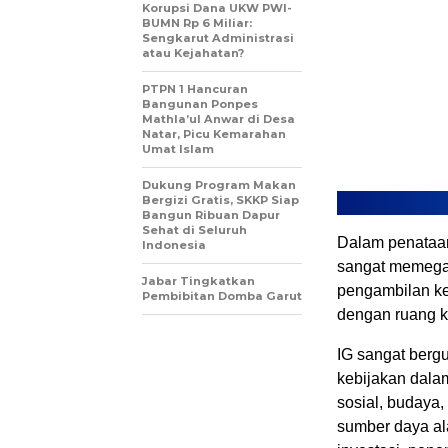
Korupsi Dana UKW PWI-
BUMN Rp 6 Miliar:
Sengkarut Administrasi
atau Kejahatan?
PTPN 1 Hancuran
Bangunan Ponpes
Mathla’ul Anwar di Desa
Natar, Picu Kemarahan
Umat Islam
Dukung Program Makan
Bergizi Gratis, SKKP Siap
Bangun Ribuan Dapur
Sehat di Seluruh
Dalam penataan
Indonesia
sangat memega
Jabar Tingkatkan
pengambilan ke
Pembibitan Domba Garut
dengan ruang 
IG sangat berg
kebijakan dala
sosial, budaya
sumber daya al