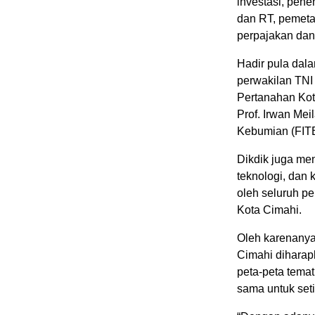
investasi, pen
dan RT, pemeta
perpajakan dan 
Hadir pula dala
perwakilan TNI
Pertanahan Kot
Prof. Irwan Mei
Kebumian (FITB)
Dikdik juga me
teknologi, dan 
oleh seluruh p
Kota Cimahi.
Oleh karenanya 
Cimahi diharap
peta-peta tema
sama untuk set