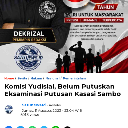
/
/
/
/
Home
Berita
Hukum
Nasional
Pemerintahan
Komisi Yudisial, Belum Putuskan
Eksaminasi Putusan Kasasi Sambo
Satunews.id
- Redaksi
Jumat, 11 Agustus 2023 - 23:04 WIB
5013 views