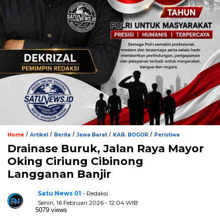
/
/
/
/
/
Home
Artikel
Berita
Jawa Barat
KAB. BOGOR
Peristiwa
Drainase Buruk, Jalan Raya Mayor
Oking Ciriung Cibinong
Langganan Banjir
Satu News 01
- Redaksi
Senin, 16 Februari 2026 - 12:04 WIB
5079 views