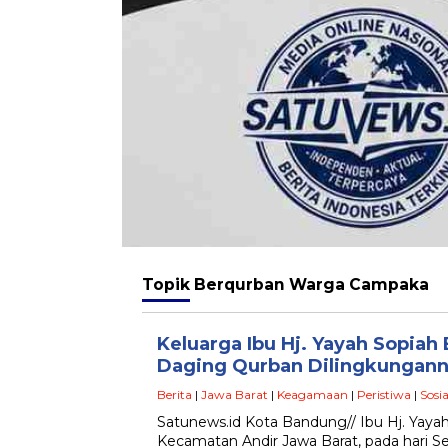
Topik
Berqurban Warga Campaka
Keluarga Ibu Hj. Yayah Sopiah
Daging Qurban Dilingkungan
Berita
|
Jawa Barat
|
Keagamaan
|
Peristiwa
|
Sosia
Satunews.id Kota Bandung// Ibu Hj. Yaya
Kecamatan Andir Jawa Barat, pada hari Se