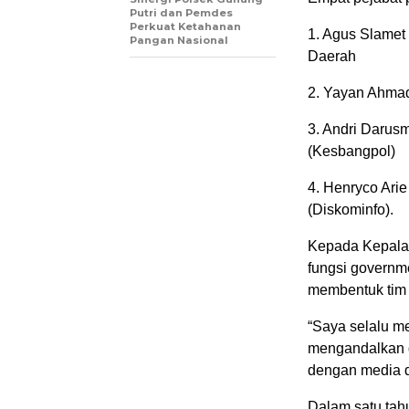
Putri dan Pemdes
Perkuat Ketahanan
1. Agus Slamet
Pangan Nasional
Daerah
2. Yayan Ahmad
3. Andri Darus
(Kesbangpol)
4. Henryco Ari
(Diskominfo).
Kepada Kepala
fungsi governme
membentuk tim 
“Saya selalu m
mengandalkan d
dengan media da
Dalam satu tah