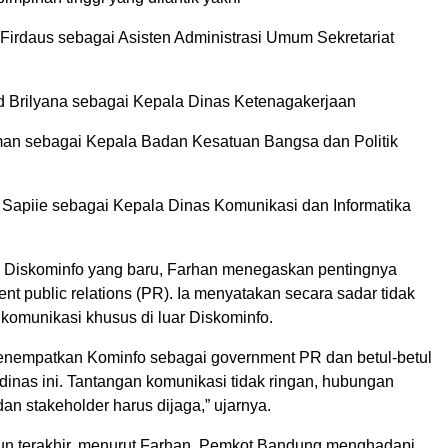
 Firdaus sebagai Asisten Administrasi Umum Sekretariat
 Brilyana sebagai Kepala Dinas Ketenagakerjaan
man sebagai Kepala Badan Kesatuan Bangsa dan Politik
e Sapiie sebagai Kepala Dinas Komunikasi dan Informatika
 Diskominfo yang baru, Farhan menegaskan pentingnya
nt public relations (PR). Ia menyatakan secara sadar tidak
komunikasi khusus di luar Diskominfo.
enempatkan Kominfo sebagai government PR dan betul-betul
inas ini. Tantangan komunikasi tidak ringan, hubungan
n stakeholder harus dijaga,” ujarnya.
un terakhir, menurut Farhan, Pemkot Bandung menghadapi