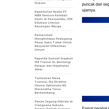
Hukum
puncak dari seg
ujarnya.
Kepedulian Nyata PT
MBK Ventura Kembali
Hadir di Pasirjambu, OJK
Edukasi Literasi
Keuangan Warga
Pemerintah
Menghimbau Pedagang
Pasar Sako Tidak Untuk
Berjualan Difasilitas
Umum
Kapolda Sumsel Siapkan
159 Trainer AI, Bentengi
Pelajar dari Kejahatan
Siber
Tuntaskan Masa
Transisi, Pjs Direktur
Utama Optimistis RS
Maranatha Terus
Berkembang
Panen Jagung Hibrida di
Ciangsana Sukses,
Empat pejabat p
Sinergi Polsek Gunung