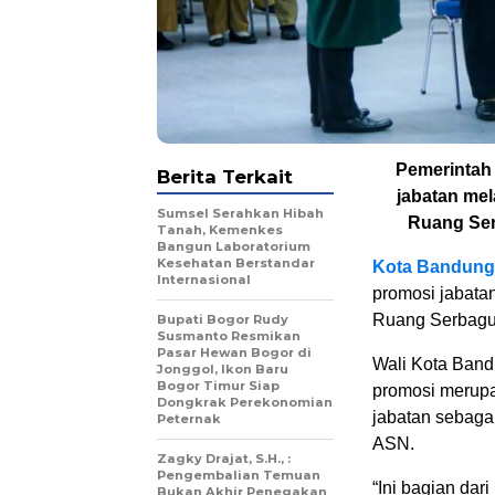
Pemerintah
Berita Terkait
jabatan mel
Sumsel Serahkan Hibah
Ruang Ser
Tanah, Kemenkes
Bangun Laboratorium
Kesehatan Berstandar
Kota Bandung/
Internasional
promosi jabatan
Ruang Serbagun
Bupati Bogor Rudy
Susmanto Resmikan
Pasar Hewan Bogor di
Wali Kota Band
Jonggol, Ikon Baru
Bogor Timur Siap
promosi merupa
Dongkrak Perekonomian
jabatan sebagai
Peternak
ASN.
Zagky Drajat, S.H., :
Pengembalian Temuan
“Ini bagian dar
Bukan Akhir Penegakan