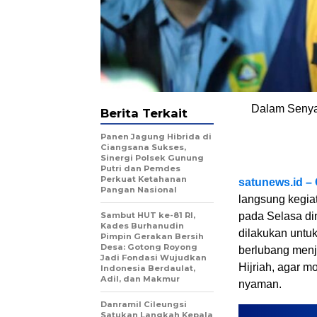
Dalam Senya
Berita Terkait
Panen Jagung Hibrida di
Ciangsana Sukses,
Sinergi Polsek Gunung
Putri dan Pemdes
Perkuat Ketahanan
satunews.id –
Pangan Nasional
langsung kegia
Sambut HUT ke-81 RI,
pada Selasa din
Kades Burhanudin
dilakukan untu
Pimpin Gerakan Bersih
Desa: Gotong Royong
berlubang menje
Jadi Fondasi Wujudkan
Hijriah, agar m
Indonesia Berdaulat,
Adil, dan Makmur
nyaman.
Danramil Cileungsi
Satukan Langkah Kepala