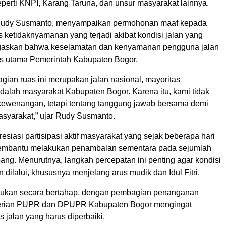
erti KNPI, Karang Taruna, dan unsur masyarakat lainnya.
 Rudy Susmanto, menyampaikan permohonan maaf kepada
 ketidaknyamanan yang terjadi akibat kondisi jalan yang
egaskan bahwa keselamatan dan kenyamanan pengguna jalan
tas utama Pemerintah Kabupaten Bogor.
gian ruas ini merupakan jalan nasional, mayoritas
alah masyarakat Kabupaten Bogor. Karena itu, kami tidak
 kewenangan, tetapi tentang tanggung jawab bersama demi
syarakat,” ujar Rudy Susmanto.
esiasi partisipasi aktif masyarakat yang sejak beberapa hari
 membantu melakukan penambalan sementara pada sejumlah
lubang. Menurutnya, langkah percepatan ini penting agar kondisi
n dilalui, khususnya menjelang arus mudik dan Idul Fitri.
kukan secara bertahap, dengan pembagian penanganan
erian PUPR dan DPUPR Kabupaten Bogor mengingat
 jalan yang harus diperbaiki.