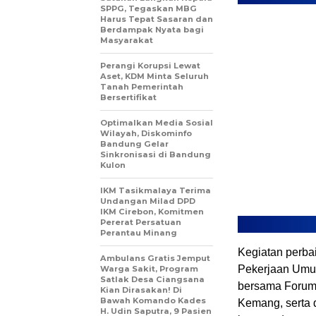
SPPG, Tegaskan MBG
Harus Tepat Sasaran dan
Berdampak Nyata bagi
Masyarakat
Perangi Korupsi Lewat
Aset, KDM Minta Seluruh
Tanah Pemerintah
Bersertifikat
Optimalkan Media Sosial
Wilayah, Diskominfo
Bandung Gelar
Sinkronisasi di Bandung
Kulon
IKM Tasikmalaya Terima
Undangan Milad DPD
IKM Cirebon, Komitmen
Pererat Persatuan
Perantau Minang
Kegiatan perba
Ambulans Gratis Jemput
Pekerjaan Umu
Warga Sakit, Program
Satlak Desa Ciangsana
bersama Forum
Kian Dirasakan! Di
Bawah Komando Kades
Kemang, serta 
H. Udin Saputra, 9 Pasien