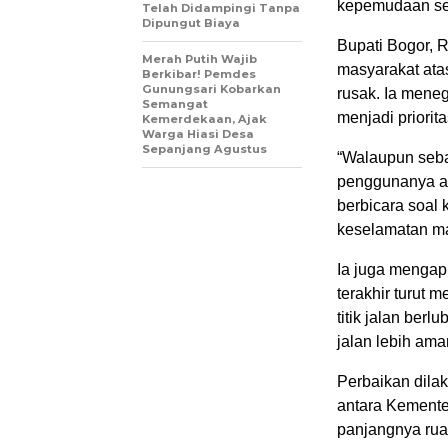
kepemudaan sep
Telah Didampingi Tanpa
Dipungut Biaya
Bupati Bogor,
Merah Putih Wajib
masyarakat atas
Berkibar! Pemdes
Gunungsari Kobarkan
rusak. Ia men
Semangat
menjadi priori
Kemerdekaan, Ajak
Warga Hiasi Desa
Sepanjang Agustus
“Walaupun seba
penggunanya ad
berbicara soal
keselamatan ma
Ia juga mengapr
terakhir turut
titik jalan ber
jalan lebih ama
Perbaikan dila
antara Kement
panjangnya ruas