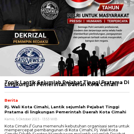
Topik
Lantik Sejumlah Pejabat Tinggi Pratama Di
Lingkungan Pemerintah Daerah Kota Cimahi
Berita
Pj. Wali Kota Cimahi, Lantik sejumlah Pejabat Tinggi
Pratama di lingkungan Pemerintah Daerah Kota Cimahi
Kamis, 5 Oktober 2023 - 13:53 WIB
Kota Cimahi // Guna memenuhi kebutuhan organisasi serta untuk
mempercepat pembangunan di Kota Cimahi, Pj. Wali Kota
Cimahi Dikdik Suratno Nugrahawan melantik sejumlah Pejabat…