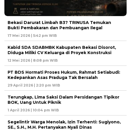
Bekasi Darurat Limbah B3? TRINUSA Temukan
Bukti Pembakaran dan Pembuangan Ilegal
17 Mei 2026 | 5:42 pm WIB
Kabid SDA SDABMBK Kabupaten Bekasi Disorot,
Diduga Miliki CV Keluarga di Proyek Konstruksi
12 Mei 2026 | 8:08 pm WIB
PT BDS Hormati Proses Hukum, Rahmat Setiabudi:
Kedepankan Asas Praduga Tak Bersalah
29 April 2026 | 2:20 pm WIB
Terungkap, Lima Saksi Dalam Persidangan Tipikor
BOK, Uang Untuk Piknik
1 April 2026 | 10:04 pm WIB
Segelintir Warga Menolak, Izin Terhenti: Sugiyono,
SE., S.H., M.H. Pertanyakan Nyali Dinas