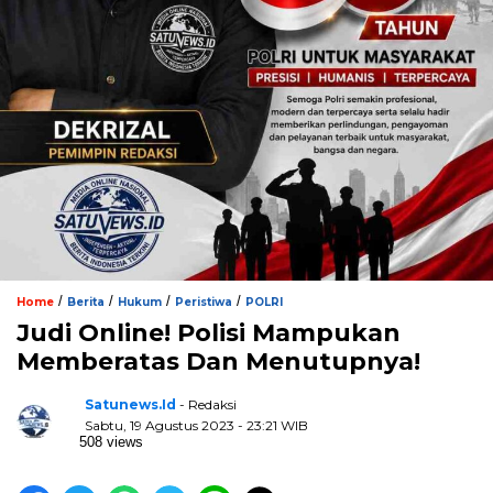
/
/
/
/
Home
Berita
Hukum
Peristiwa
POLRI
Judi Online! Polisi Mampukan
Memberatas Dan Menutupnya!
Satunews.id
- Redaksi
Sabtu, 19 Agustus 2023 - 23:21 WIB
508 views