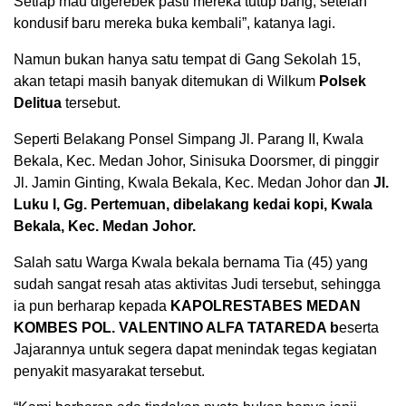
Setiap mau digerebek pasti mereka tutup bang, setelah
kondusif baru mereka buka kembali”, katanya lagi.
Namun bukan hanya satu tempat di Gang Sekolah 15,
akan tetapi masih banyak ditemukan di Wilkum
Polsek
Delitua
tersebut.
Seperti Belakang Ponsel Simpang Jl. Parang II, Kwala
Bekala, Kec. Medan Johor, Sinisuka Doorsmer, di pinggir
Jl. Jamin Ginting, Kwala Bekala, Kec. Medan Johor dan
Jl.
Luku I, Gg. Pertemuan, dibelakang kedai kopi, Kwala
Bekala, Kec. Medan Johor.
Salah satu Warga Kwala bekala bernama Tia (45) yang
sudah sangat resah atas aktivitas Judi tersebut, sehingga
ia pun berharap kepada
KAPOLRESTABES MEDAN
KOMBES POL. VALENTINO ALFA TATAREDA b
eserta
Jajarannya untuk segera dapat menindak tegas kegiatan
penyakit masyarakat tersebut.