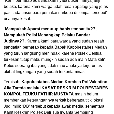
“Kami berharap ada tindakan nyata bukan hanya janji
belaka, karena kami warga udah resah apalagi yang jelas
pasti ada unsur para pemakai narkoba di tempat tersebut”,
ucapnya kesal.
“
Mampukah Aparat menutup habis tempat itu??,
Mampukah Polisi Menangkap Pelaku Bandar
Judinya??,
Karena kami para warga yang sudah resah
sangatlah berharap kepada Bapak Kapolrestabes Medan
yang turun langsung menindak, karena Polsek Delitua
terkesan tutup mata, mungkin sudah ada main Mata kali”,
Ketus seorang ibu yang tidak mau anaknya terjerumus
akibat lingkungan yang sudah terkontaminasi.
Terpisah,
Kapolrestabes Medan Kombes Pol Valentino
Alfa Tareda melalui KASAT RESKRIM POLRESTABES
KOMPOL TEUKU FATHIR MUSTAFA
masih belum
memberikan keterangannya terkait beberapa titik lokasi
Judi milik “DB” tersebut kepada awak media, sementara
Kanit Reskrim Polsek Deli Tua Irwanta Sembiring