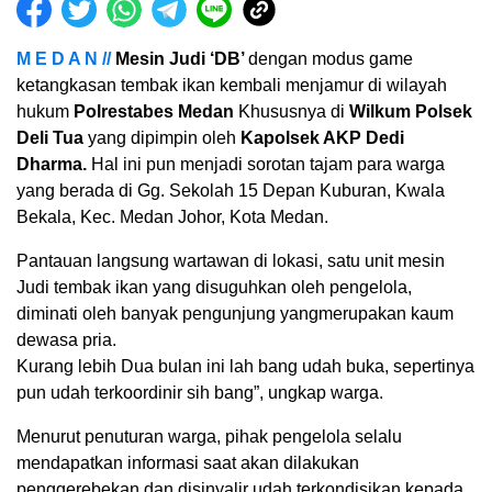
M E D A N //
Mesin Judi ‘DB’
dengan modus game
ketangkasan tembak ikan kembali menjamur di wilayah
hukum
Polrestabes Medan
Khususnya di
Wilkum Polsek
Deli Tua
yang dipimpin oleh
Kapolsek AKP Dedi
Dharma.
Hal ini pun menjadi sorotan tajam para warga
yang berada di Gg. Sekolah 15 Depan Kuburan, Kwala
Bekala, Kec. Medan Johor, Kota Medan.
Pantauan langsung wartawan di lokasi, satu unit mesin
Judi tembak ikan yang disuguhkan oleh pengelola,
diminati oleh banyak pengunjung yangmerupakan kaum
dewasa pria.
Kurang lebih Dua bulan ini lah bang udah buka, sepertinya
pun udah terkoordinir sih bang”, ungkap warga.
Menurut penuturan warga, pihak pengelola selalu
mendapatkan informasi saat akan dilakukan
penggerebekan dan disinyalir udah terkondisikan kepada